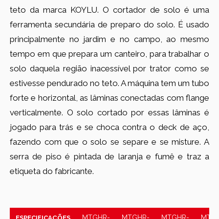
teto da marca KOYLU. O cortador de solo é uma
ferramenta secundária de preparo do solo. É usado
principalmente no jardim e no campo, ao mesmo
tempo em que prepara um canteiro, para trabalhar o
solo daquela região inacessível por trator como se
estivesse pendurado no teto. A máquina tem um tubo
forte e horizontal, as lâminas conectadas com flange
verticalmente. O solo cortado por essas lâminas é
jogado para trás e se choca contra o deck de aço,
fazendo com que o solo se separe e se misture. A
serra de piso é pintada de laranja e fumê e traz a
etiqueta do fabricante.
MTGHR-
MTGHR-
MTGHR-
MTG
ESPECIFICAÇÕES