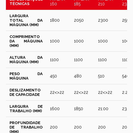
TÉCNICAS
160
185
210
235
LARGURA
1800
2050
2300
2550
TOTAL DA
MÁQUINA (MM)
COMPRIMENTO
1000
1000
1000
1000
DA MÁQUINA
(MM)
ALTURA DA
1100
1100
1100
1100
MÁQUINA (MM)
PESO DA
450
480
510
540
MÁQUINA
DESLIZAMENTO
22<>22
22<>22
22<>22
2.2<>
DE CAPACIDADE
LARGURA DE
1600
1850
21:00
2350
TRABALHO (MM)
PROFUNDIDADE
200
200
200
200
DE TRABALHO
(MM)