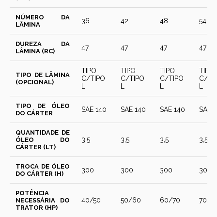
NÚMERO DA
36
42
48
54
LÂMINA
DUREZA DA
47
47
47
47
LÂMINA (RC)
TIPO
TIPO
TIPO
TIPO
TIPO DE LÂMINA
C/TIPO
C/TIPO
C/TIPO
C/TI
(OPCIONAL)
L
L
L
L
TIPO DE ÓLEO
SAE 140
SAE 140
SAE 140
SAE 
DO CÁRTER
QUANTIDADE DE
3,5
3,5
3,5
3,5
ÓLEO DO
CÁRTER (LT)
TROCA DE ÓLEO
300
300
300
300
DO CÁRTER (H)
POTÊNCIA
40/50
50/60
60/70
70/8
NECESSÁRIA DO
TRATOR (HP)