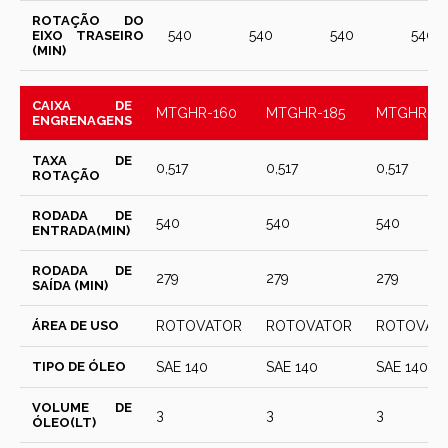
ROTAÇÃO DO
540
540
540
540
EIXO TRASEIRO
(MIN)
CAIXA DE
MTGHR-160
MTGHR-185
MTGHR-21
ENGRENAGENS
TAXA DE
0,517
0,517
0,517
ROTAÇÃO
RODADA DE
540
540
540
ENTRADA(MIN)
RODADA DE
279
279
279
SAÍDA (MIN)
ÁREA DE USO
ROTOVATOR
ROTOVATOR
ROTOVAT
TIPO DE ÓLEO
SAE 140
SAE 140
SAE 140
VOLUME DE
3
3
3
ÓLEO(LT)