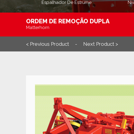
Espalhador De Estrume
Ni
ORDEM DE REMOÇÃO DUPLA
Matterhorn
< Previous Product
Next Product >
-