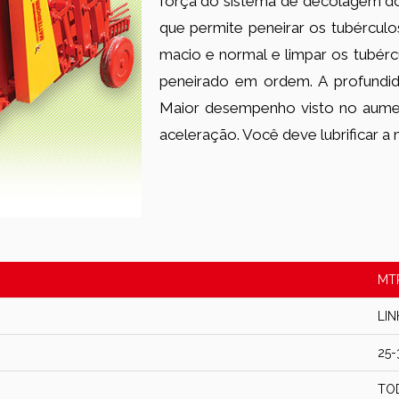
força do sistema de decolagem do
que permite peneirar os tubércul
macio e normal e limpar os tubér
peneirado em ordem. A profundi
Maior desempenho visto no aumen
aceleração. Você deve lubrificar a
MT
LI
25-
TO