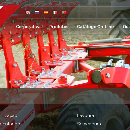
Corporativa
Produtos
Catálogo On-Line
Qu
tilização
Lavoura
imentando
Semeadura