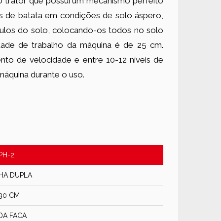
 trator que possui um mecanismo perfeito
os de batata em condições de solo áspero,
culos do solo, colocando-os todos no solo
dade de trabalho da máquina é de 25 cm.
to de velocidade e entre 10-12 níveis de
 máquina durante o uso.
PH-2
NHA DUPLA
30 CM
DA FACA