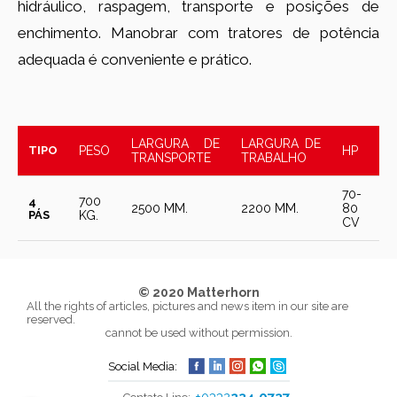
hidráulico, raspagem, transporte e posições de
enchimento. Manobrar com tratores de potência
adequada é conveniente e prático.
LARGURA DE
LARGURA DE
TIPO
PESO
HP
TRANSPORTE
TRABALHO
70-
700
4
2500 MM.
2200 MM.
80
PÁS
KG.
CV
© 2020 Matterhorn
All the rights of articles, pictures and news item in our site are
reserved.
cannot be used without permission.
Social Media: