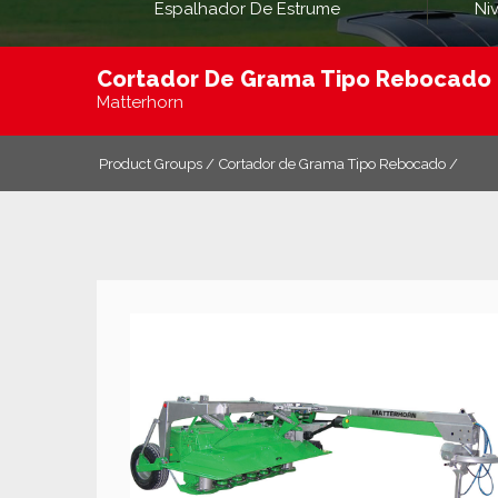
Espalhador De Estrume
Ni
Cortador De Grama Tipo Rebocado
Matterhorn
Product Groups /
Cortador de Grama Tipo Rebocado /