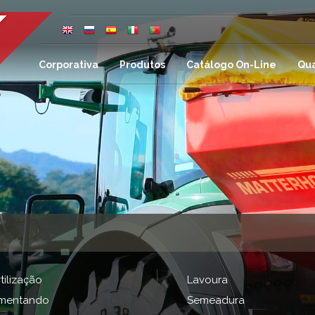
Corporativa
Produtos
Catálogo On-Line
Qu
tilização
Lavoura
imentando
Semeadura